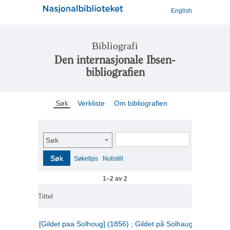
English
Bibliografi
Den internasjonale Ibsen-
bibliografien
Søk
Verkliste
Om bibliografien
Søk
Søk
Søketips
Nullstill
1–2 av 2
Tittel
[Gildet paa Solhoug] (1856) ; Gildet på Solhaug (1883) ;