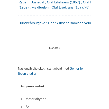
Rypen i Justedal ; Olaf Liljekrans (1857) ; Olaf Liljekrans
(1902) ; Fjeldfuglen ; Olaf Liljekrans (1877/78)]
Hundreårsutgave : Henrik Ibsens samlede verker. 3
1–2 av 2
Nasjonalbiblioteket i samarbeid med
Senter for
Ibsen-studier
Avgrens søket
Materialtyper
År