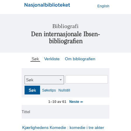
English
Bibliografi
Den internasjonale Ibsen-
bibliografien
Søk
Verkliste
Om bibliografien
Søk
Søk
Søketips
Nullstill
Neste
1–10 av 61
>>
Tittel
Kjærlighedens Komedie : komedie i tre akter