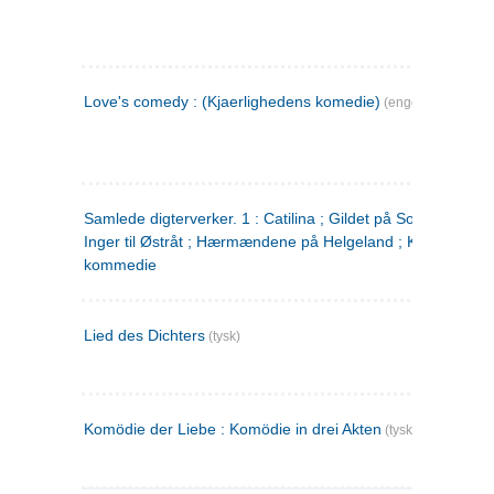
Love's comedy : (Kjaerlighedens komedie)
(engelsk)
Samlede digterverker. 1 : Catilina ; Gildet på Solhaug ; Fru
Inger til Østråt ; Hærmændene på Helgeland ; Kjærlighede
kommedie
Lied des Dichters
(tysk)
Komödie der Liebe : Komödie in drei Akten
(tysk)