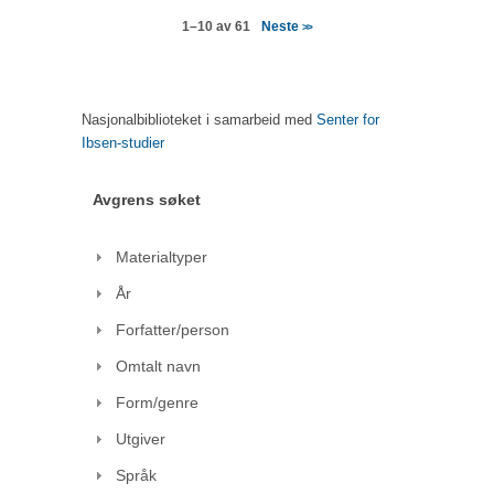
Neste
1–10 av 61
>>
Nasjonalbiblioteket i samarbeid med
Senter for
Ibsen-studier
Avgrens søket
Materialtyper
År
Forfatter/person
Omtalt navn
Form/genre
Utgiver
Språk