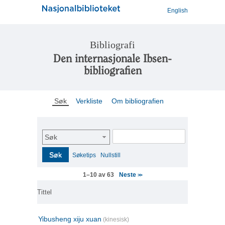
English
Bibliografi
Den internasjonale Ibsen-
bibliografien
Søk
Verkliste
Om bibliografien
Søk
Søk
Søketips
Nullstill
Neste
1–10 av 63
>>
Tittel
Yibusheng xiju xuan
(kinesisk)