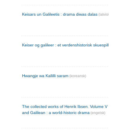
Keisars un Galileetis : drama diwas dalas
(latvisk)
Keiser og galileer : et verdenshistorisk skuespill (1873)
Hwangje wa Kallilli saram
(koreansk)
The collected works of Henrik Ibsen. Volume V : Emperor
and Galilean : a world-historic drama
(engelsk)