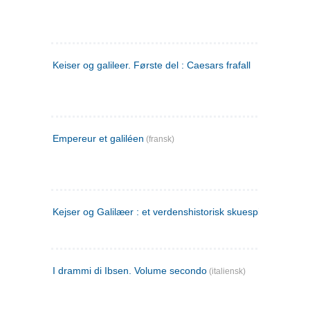
Keiser og galileer. Første del : Caesars frafall
Empereur et galiléen
(fransk)
Kejser og Galilæer : et verdenshistorisk skuespil
I drammi di Ibsen. Volume secondo
(italiensk)