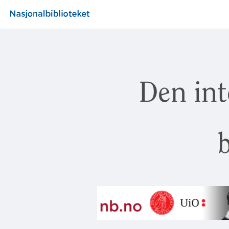
Den int
b