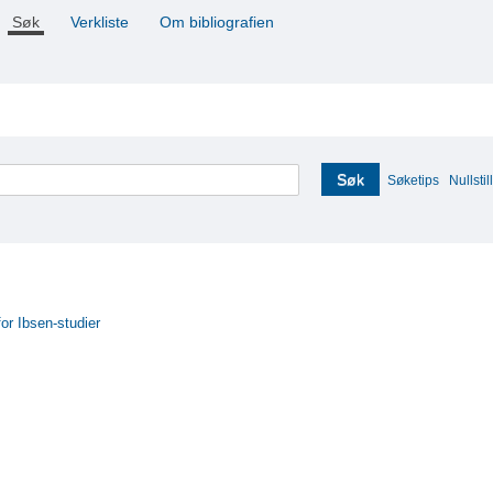
Søk
Verkliste
Om bibliografien
Søk
Søketips
Nullstill
for Ibsen-studier