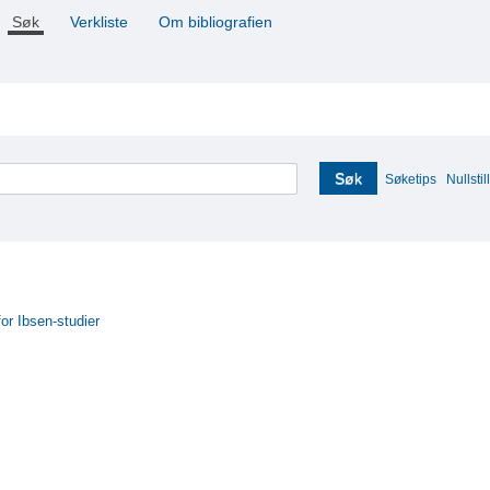
Søk
Verkliste
Om bibliografien
Søk
Søketips
Nullstill
for Ibsen-studier