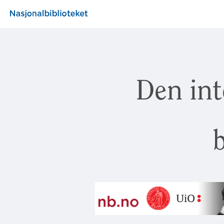
Den int
b