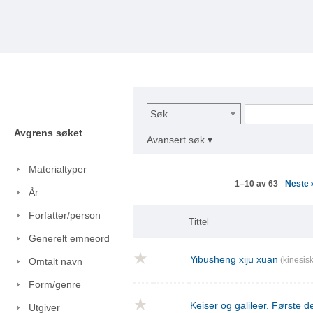
Søk
Avgrens søket
Avansert søk ▾
Materialtyper
Neste
1–10 av 63
År
Forfatter/person
Tittel
Generelt emneord
Yibusheng xiju xuan
(kinesisk
Omtalt navn
Form/genre
Keiser og galileer. Første de
Utgiver