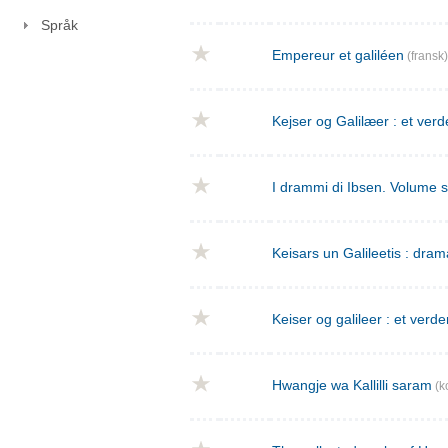
Språk
Empereur et galiléen
(fransk)
Kejser og Galilæer : et verd
I drammi di Ibsen. Volume 
Keisars un Galileetis : dra
Keiser og galileer : et verde
Hwangje wa Kallilli saram
(k