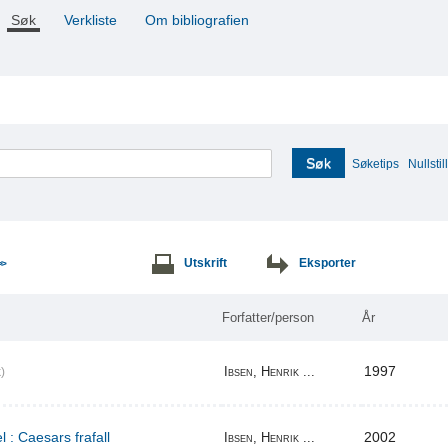
Søk
Verkliste
Om bibliografien
Søk
Søketips
Nullstill
Utskrift
Eksporter
>>
Forfatter/person
År
1997
Ibsen, Henrik ...
)
l : Caesars frafall
2002
Ibsen, Henrik ...