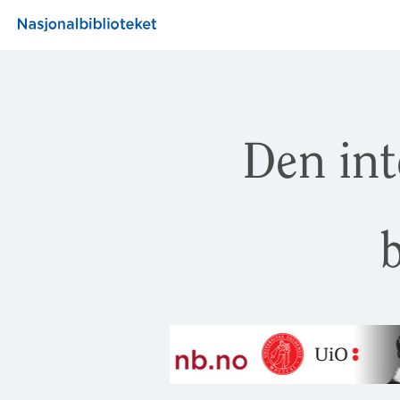
Den int
b