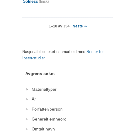
Solness
(finsk)
Neste
1–10 av 354
>>
Nasjonalbiblioteket i samarbeid med
Senter for
Ibsen-studier
Avgrens søket
Materialtyper
År
Forfatter/person
Generelt emneord
Omtalt navn