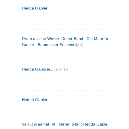
Hedda Gabler
Dram atische Werke. Dritter Band : Die Meerfrau ; Hedda
Gabler ; Baumeister Solness
(tysk)
Hedda Gâbureru
(japansk)
Hedda Gabler
Valitut draamat. VI : Meren tytär ; Hedda Gabler ; Rakentaj