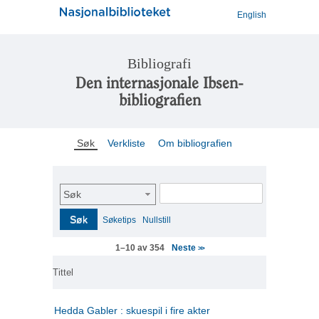
English
Bibliografi
Den internasjonale Ibsen-
bibliografien
Søk
Verkliste
Om bibliografien
Søk
Søk
Søketips
Nullstill
Neste
1–10 av 354
>>
Tittel
Hedda Gabler : skuespil i fire akter