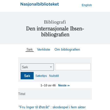
English
Bibliografi
Den internasjonale Ibsen-
bibliografien
Søk
Verkliste
Om bibliografien
Søk
Søk
Søketips
Nullstill
Neste
1–10 av 46
>>
Tittel
"Fru Inger til Østråt" : skodespel i fem akter