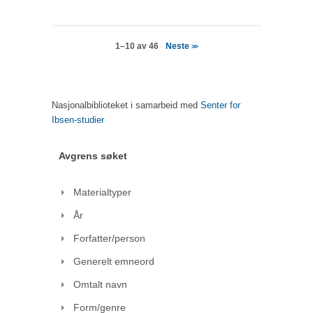
Neste
1–10 av 46
>>
Nasjonalbiblioteket i samarbeid med
Senter for
Ibsen-studier
Avgrens søket
Materialtyper
År
Forfatter/person
Generelt emneord
Omtalt navn
Form/genre