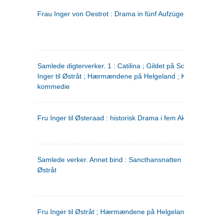
Frau Inger von Oestrot : Drama in fünf Aufzügen
(tysk)
Samlede digterverker. 1 : Catilina ; Gildet på Solhaug ; Fru
Inger til Østråt ; Hærmændene på Helgeland ; Kjærlighede
kommedie
Fru Inger til Østeraad : historisk Drama i fem Akter
Samlede verker. Annet bind : Sancthansnatten ; Fru Inger ti
Østråt
Fru Inger til Østråt ; Hærmændene på Helgeland