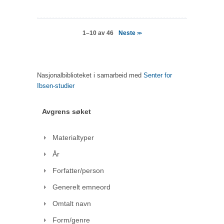
Neste
1–10 av 46
>>
Nasjonalbiblioteket i samarbeid med
Senter for
Ibsen-studier
Avgrens søket
Materialtyper
År
Forfatter/person
Generelt emneord
Omtalt navn
Form/genre