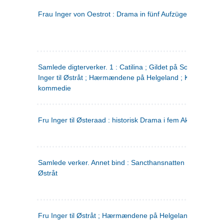
Frau Inger von Oestrot : Drama in fünf Aufzügen
(tysk)
Samlede digterverker. 1 : Catilina ; Gildet på Solhaug ; Fru
Inger til Østråt ; Hærmændene på Helgeland ; Kjærlighede
kommedie
Fru Inger til Østeraad : historisk Drama i fem Akter
Samlede verker. Annet bind : Sancthansnatten ; Fru Inger ti
Østråt
Fru Inger til Østråt ; Hærmændene på Helgeland