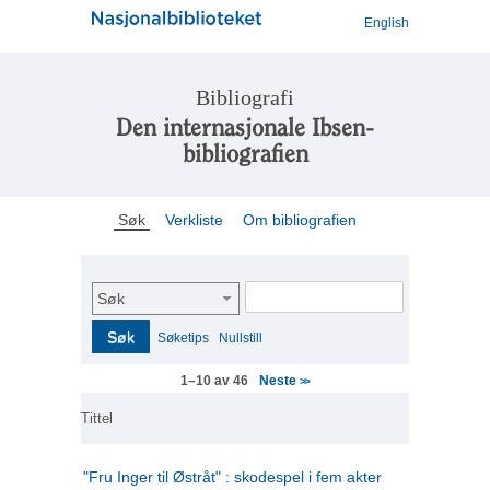
English
Bibliografi
Den internasjonale Ibsen-
bibliografien
Søk
Verkliste
Om bibliografien
Søk
Søk
Søketips
Nullstill
Neste
1–10 av 46
>>
Tittel
"Fru Inger til Østråt" : skodespel i fem akter