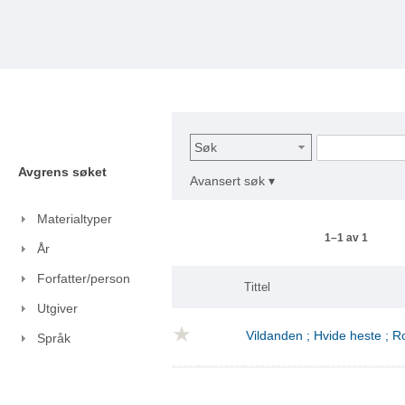
Søk
Avgrens søket
Avansert søk ▾
Materialtyper
1–1 av 1
År
Forfatter/person
Tittel
Utgiver
Vildanden ; Hvide heste ; 
Språk