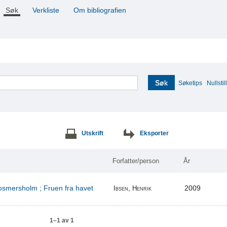
Søk
Verkliste
Om bibliografien
Søk
Søketips
Nullstill
Utskrift
Eksporter
Forfatter/person
År
Rosmersholm ; Fruen fra havet
2009
Ibsen, Henrik
1–1 av 1