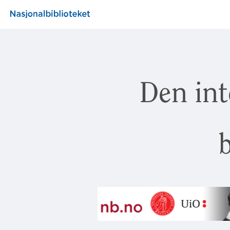
Den int
b