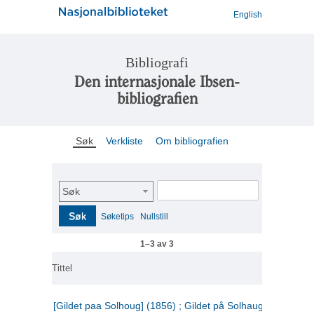
English
Bibliografi
Den internasjonale Ibsen-
bibliografien
Søk
Verkliste
Om bibliografien
Søk
Søk
Søketips
Nullstill
1–3 av 3
Tittel
[Gildet paa Solhoug] (1856) ; Gildet på Solhaug (1883) ;