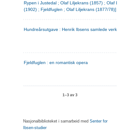
Rypen i Justedal ; Olaf Liljekrans (1857) ; Olaf Liljekrans
(1902) ; Fjeldfuglen ; Olaf Liljekrans (1877/78)]
Hundreårsutgave : Henrik Ibsens samlede verker. 3
Fjeldfuglen : en romantisk opera
1–3 av 3
Nasjonalbiblioteket i samarbeid med
Senter for
Ibsen-studier