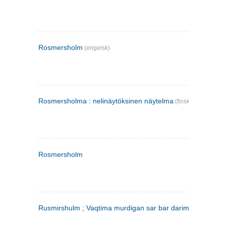
Rosmersholm
(engelsk)
Rosmersholma : nelinäytöksinen näytelma
(finsk)
Rosmersholm
Rusmirshulm ; Vaqtima murdigan sar bar darim
(farsi)