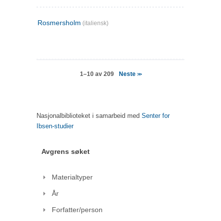
Rosmersholm
(italiensk)
Neste
1–10 av 209
>>
Nasjonalbiblioteket i samarbeid med
Senter for
Ibsen-studier
Avgrens søket
Materialtyper
År
Forfatter/person