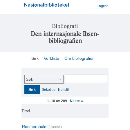
English
Bibliografi
Den internasjonale Ibsen-
bibliografien
Søk
Verkliste
Om bibliografien
Søk
Søk
Søketips
Nullstill
Neste
1–10 av 209
>>
Tittel
Rosmersholm
(svensk)