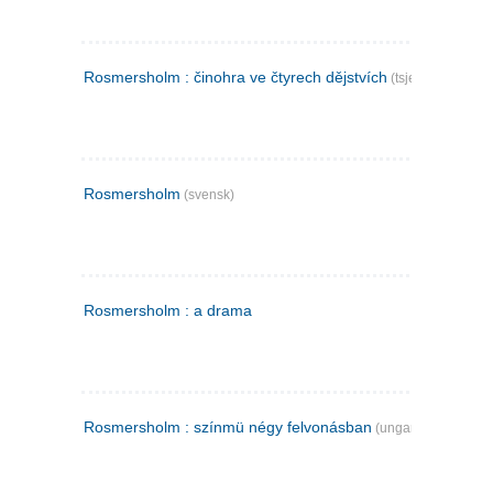
Rosmersholm : činohra ve čtyrech dějstvích
(tsjekkisk)
Rosmersholm
(svensk)
Rosmersholm : a drama
Rosmersholm : színmü négy felvonásban
(ungarsk)