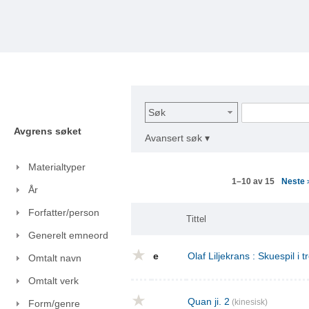
Søk
Avgrens søket
Avansert søk ▾
Materialtyper
Neste
1–10 av 15
År
Forfatter/person
Tittel
Generelt emneord
e
Olaf Liljekrans : Skuespil i t
Omtalt navn
Omtalt verk
Quan ji. 2
(kinesisk)
Form/genre