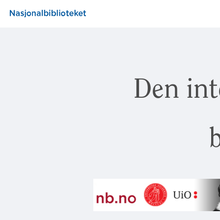
Den int
b