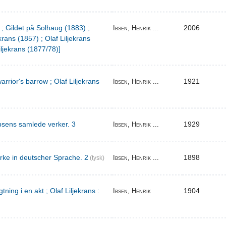
 ; Gildet på Solhaug (1883) ;
2006
Ibsen, Henrik ...
krans (1857) ; Olaf Liljekrans
iljekrans (1877/78)]
warrior's barrow ; Olaf Liljekrans
1921
Ibsen, Henrik ...
bsens samlede verker. 3
1929
Ibsen, Henrik ...
rke in deutscher Sprache. 2
1898
Ibsen, Henrik ...
(tysk)
ing i en akt ; Olaf Liljekrans :
1904
Ibsen, Henrik