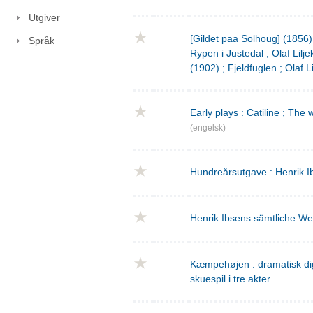
Utgiver
[Gildet paa Solhoug] (1856)
Språk
Rypen i Justedal ; Olaf Lilje
(1902) ; Fjeldfuglen ; Olaf L
Early plays : Catiline ; The 
(engelsk)
Hundreårsutgave : Henrik I
Henrik Ibsens sämtliche We
Kæmpehøjen : dramatisk digtn
skuespil i tre akter