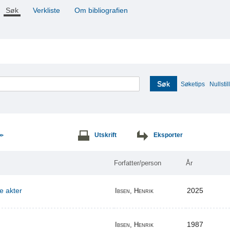
Søk
Verkliste
Om bibliografien
Søk
Søketips
Nullstill
Utskrift
Eksporter
>>
Forfatter/person
År
re akter
2025
Ibsen, Henrik
1987
Ibsen, Henrik