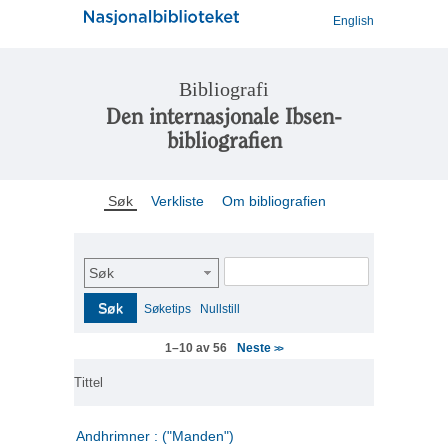
English
Bibliografi
Den internasjonale Ibsen-
bibliografien
Søk
Verkliste
Om bibliografien
Søk
Søk
Søketips
Nullstill
Neste
1–10 av 56
>>
Tittel
Andhrimner : ("Manden")