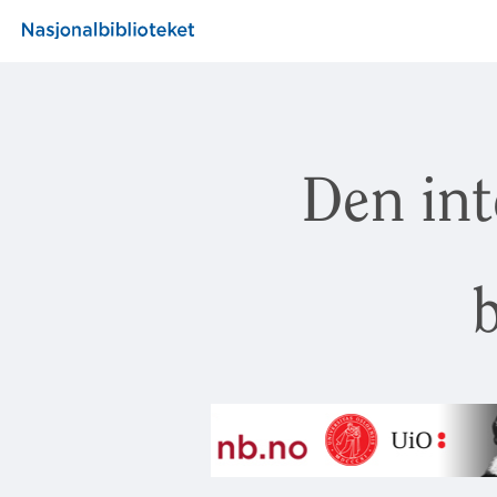
Den int
b