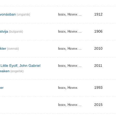
elvonásban
1912
Ibsen, Henrik ...
(ungarsk)
stvija
1906
Ibsen, Henrik ...
(bulgarsk)
akter
2010
Ibsen, Henrik ...
(svensk)
Little Eyolf, John Gabriel
2011
Ibsen, Henrik ...
waken
(engelsk)
ter
1993
Ibsen, Henrik
2015
Ibsen, Henrik ...