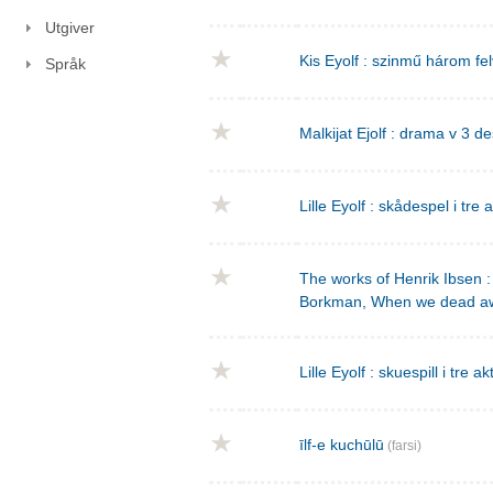
Utgiver
Kis Eyolf : szinmű három f
Språk
Malkijat Ejolf : drama v 3 de
Lille Eyolf : skådespel i tre 
The works of Henrik Ibsen : 
Borkman, When we dead a
Lille Eyolf : skuespill i tre ak
īlf-e kuchūlū
(farsi)