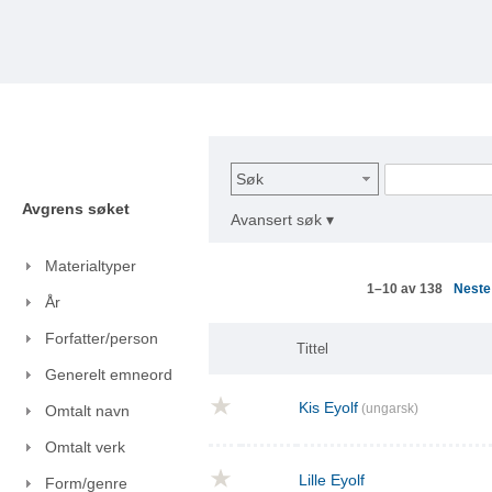
Søk
Avgrens søket
Avansert søk ▾
Materialtyper
Nest
1–10 av 138
År
Forfatter/person
Tittel
Generelt emneord
Kis Eyolf
(ungarsk)
Omtalt navn
Omtalt verk
Lille Eyolf
Form/genre