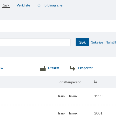
Søk
Verkliste
Om bibliografien
Søk
Søketips
Nullstill
e
Utskrift
Eksporter
>>
Forfatter/person
År
1999
Ibsen, Henrik ...
2001
Ibsen, Henrik ...