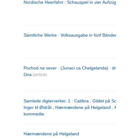
Nordische Heerfahrt : Schauspiel in vier Aufzügen
(tysk)
Sämtliche Werke : Volksausgabe in fünf Bänden
(tysk)
Pochod na sever : (Junaci ca Chelgelanda) : drama u četiri
čina
(serbisk)
Samlede digterverker. 1 : Catilina ; Gildet på Solhaug ; Fru
Inger til Østråt ; Hærmændene på Helgeland ; Kjærlighede
kommedie
Hærmændene på Helgeland