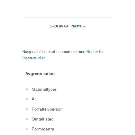
Neste
1–10 av 64
>>
Nasjonalbiblioteket i samarbeid med
Senter for
Ibsen-studier
Avgrens søket
Materialtyper
År
Forfatter/person
Omtalt sted
Form/genre