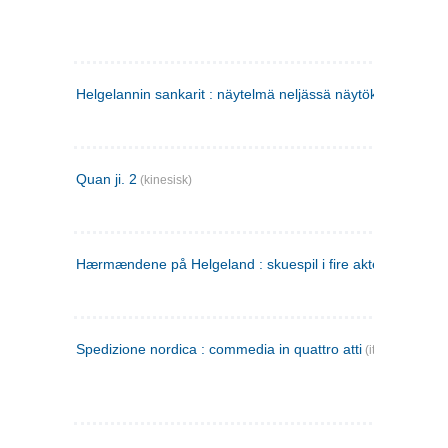
Helgelannin sankarit : näytelmä neljässä näytöksessä
(finsk
Quan ji. 2
(kinesisk)
Hærmændene på Helgeland : skuespil i fire akter
Spedizione nordica : commedia in quattro atti
(italiensk)