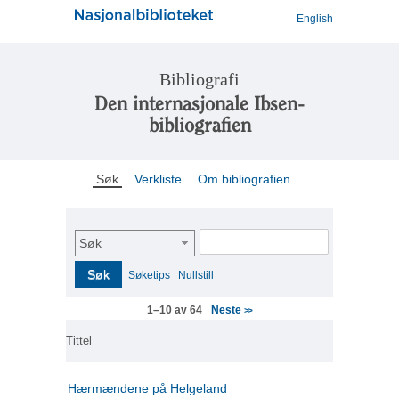
English
Bibliografi
Den internasjonale Ibsen-
bibliografien
Søk
Verkliste
Om bibliografien
Søk
Søk
Søketips
Nullstill
Neste
1–10 av 64
>>
Tittel
Hærmændene på Helgeland