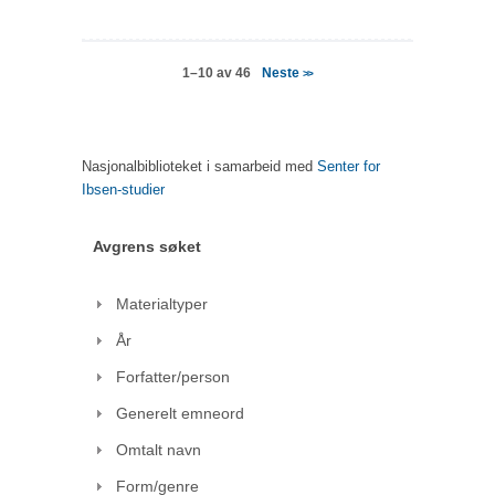
Neste
1–10 av 46
>>
Nasjonalbiblioteket i samarbeid med
Senter for
Ibsen-studier
Avgrens søket
Materialtyper
År
Forfatter/person
Generelt emneord
Omtalt navn
Form/genre