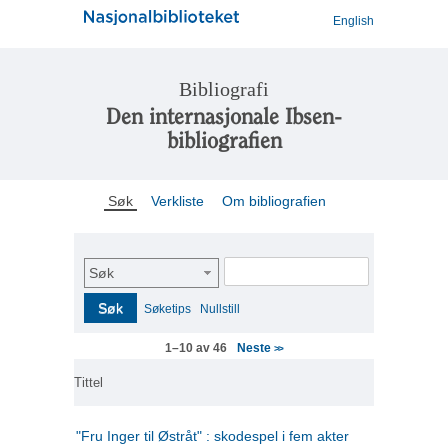
English
Bibliografi
Den internasjonale Ibsen-
bibliografien
Søk
Verkliste
Om bibliografien
Søk
Søk
Søketips
Nullstill
Neste
1–10 av 46
>>
Tittel
"Fru Inger til Østråt" : skodespel i fem akter