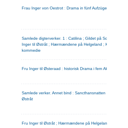
Frau Inger von Oestrot : Drama in fünf Aufzügen
(tysk)
Samlede digterverker. 1 : Catilina ; Gildet på Solhaug ; Fru
Inger til Østråt ; Hærmændene på Helgeland ; Kjærlighede
kommedie
Fru Inger til Østeraad : historisk Drama i fem Akter
Samlede verker. Annet bind : Sancthansnatten ; Fru Inger ti
Østråt
Fru Inger til Østråt ; Hærmændene på Helgeland