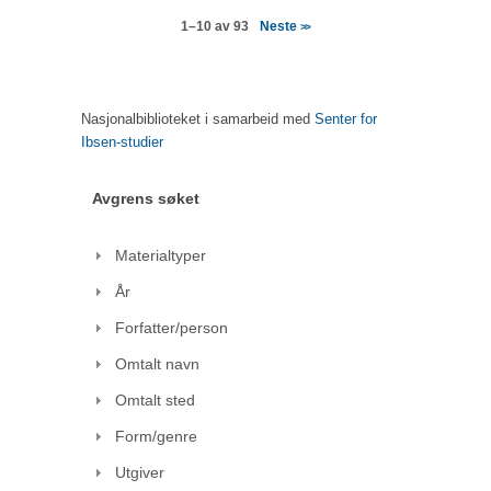
Neste
1–10 av 93
>>
Nasjonalbiblioteket i samarbeid med
Senter for
Ibsen-studier
Avgrens søket
Materialtyper
År
Forfatter/person
Omtalt navn
Omtalt sted
Form/genre
Utgiver