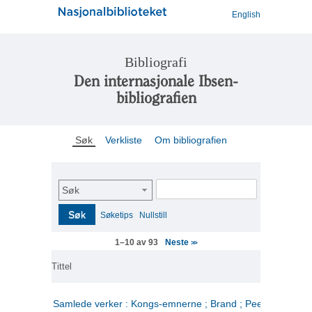
English
Bibliografi
Den internasjonale Ibsen-
bibliografien
Søk
Verkliste
Om bibliografien
Søk
Søk
Søketips
Nullstill
Neste
1–10 av 93
>>
Tittel
Samlede verker : Kongs-emnerne ; Brand ; Peer Gynt. 2