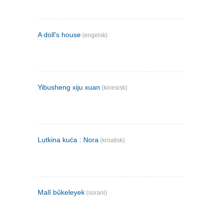
A doll's house
(engelsk)
Yibusheng xiju xuan
(kinesisk)
Lutkina kuća : Nora
(kroatisk)
Malî bûkeleyek
(sorani)