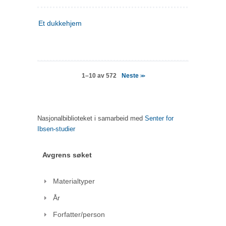
Et dukkehjem
Neste
1–10 av 572
>>
Nasjonalbiblioteket i samarbeid med
Senter for
Ibsen-studier
Avgrens søket
Materialtyper
År
Forfatter/person