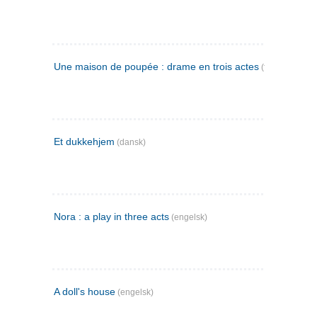
Une maison de poupée : drame en trois actes
(fransk)
Et dukkehjem
(dansk)
Nora : a play in three acts
(engelsk)
A doll's house
(engelsk)