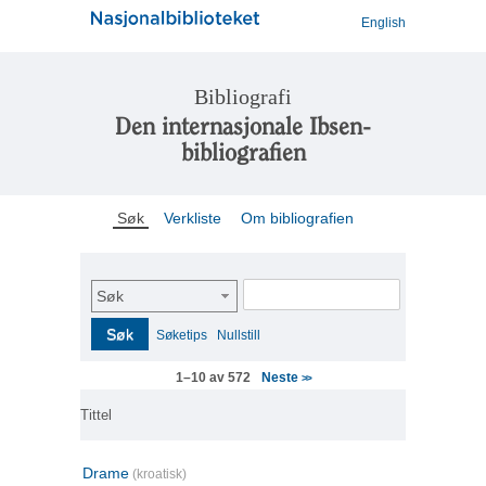
English
Bibliografi
Den internasjonale Ibsen-
bibliografien
Søk
Verkliste
Om bibliografien
Søk
Søk
Søketips
Nullstill
Neste
1–10 av 572
>>
Tittel
Drame
(kroatisk)