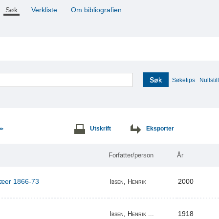
Søk
Verkliste
Om bibliografien
Søk
Søketips
Nullstill
Utskrift
Eksporter
>>
Forfatter/person
År
ilæer 1866-73
2000
Ibsen, Henrik
1918
Ibsen, Henrik ...