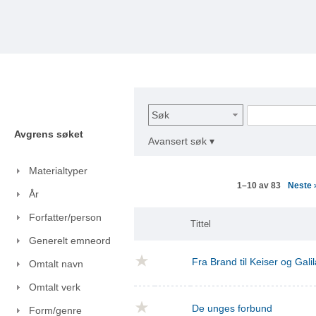
Søk
Avgrens søket
Avansert søk ▾
Materialtyper
Neste
1–10 av 83
År
Forfatter/person
Tittel
Generelt emneord
Fra Brand til Keiser og Gal
Omtalt navn
Omtalt verk
De unges forbund
Form/genre