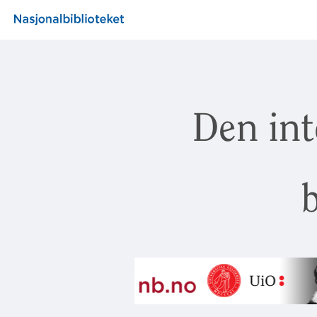
Den int
b