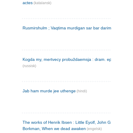
actes
(katalansk)
Rusmirshulm ; Vaqtima murdigan sar bar darim
(farsi)
Kogda my, mertvecy probuždaemsja : dram. epilog v 3 d
(russisk)
Jab ham murde jee uthenge
(hindi)
The works of Henrik Ibsen : Little Eyolf, John Gabriel
Borkman, When we dead awaken
(engelsk)