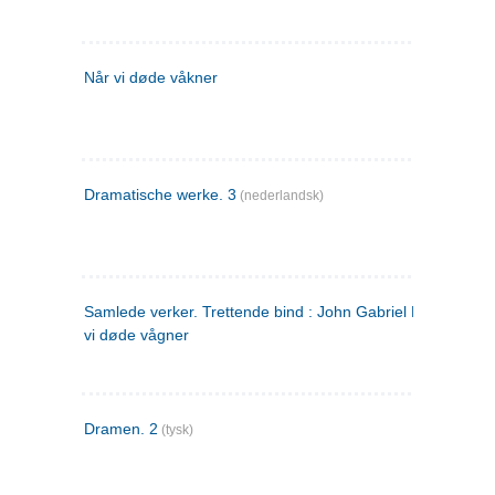
Når vi døde våkner
Dramatische werke. 3
(nederlandsk)
Samlede verker. Trettende bind : John Gabriel Borkman ; 
vi døde vågner
Dramen. 2
(tysk)