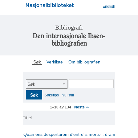
English
Bibliografi
Den internasjonale Ibsen-
bibliografien
Søk
Verkliste
Om bibliografien
Søk
Søk
Søketips
Nullstill
Neste
1–10 av 134
>>
Tittel
Quan ens despertarém d'entre'ls morts- : drama en tres