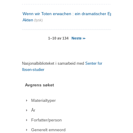
Wenn wir Toten erwachen : ein dramatischer Epilog in drei
Akten
(tysk)
Neste
1–10 av 134
>>
Nasjonalbiblioteket i samarbeid med
Senter for
Ibsen-studier
Avgrens søket
Materialtyper
År
Forfatter/person
Generelt emneord