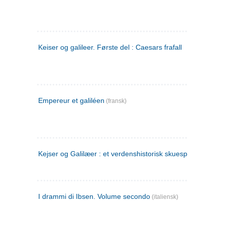
Keiser og galileer. Første del : Caesars frafall
Empereur et galiléen
(fransk)
Kejser og Galilæer : et verdenshistorisk skuespil
I drammi di Ibsen. Volume secondo
(italiensk)