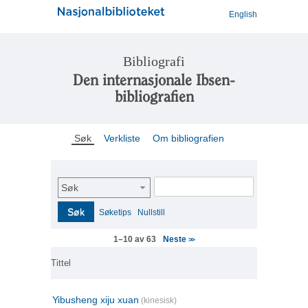
English
Bibliografi
Den internasjonale Ibsen-
bibliografien
Søk
Verkliste
Om bibliografien
Søk
Søk
Søketips
Nullstill
Neste
1–10 av 63
>>
Tittel
Yibusheng xiju xuan
(kinesisk)