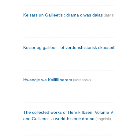
Keisars un Galileetis : drama diwas dalas
(latvisk)
Keiser og galileer : et verdenshistorisk skuespill (1873)
Hwangje wa Kallilli saram
(koreansk)
The collected works of Henrik Ibsen. Volume V : Emperor
and Galilean : a world-historic drama
(engelsk)