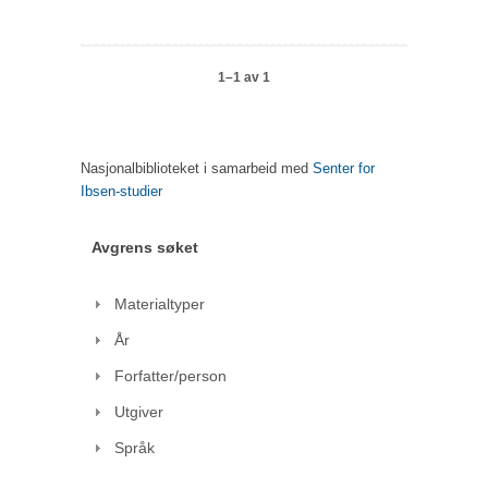
1–1 av 1
Nasjonalbiblioteket i samarbeid med
Senter for
Ibsen-studier
Avgrens søket
Materialtyper
År
Forfatter/person
Utgiver
Språk