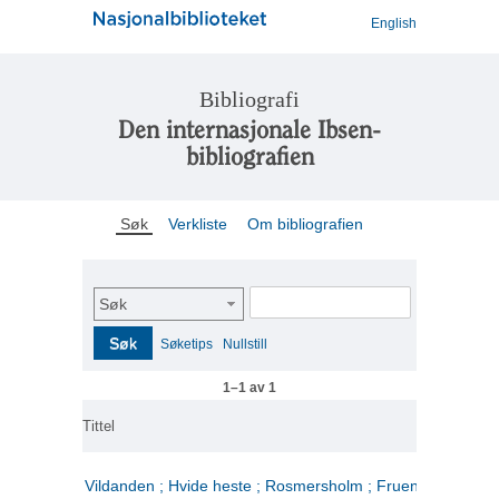
English
Bibliografi
Den internasjonale Ibsen-
bibliografien
Søk
Verkliste
Om bibliografien
Søk
Søk
Søketips
Nullstill
1–1 av 1
Tittel
Vildanden ; Hvide heste ; Rosmersholm ; Fruen fra havet