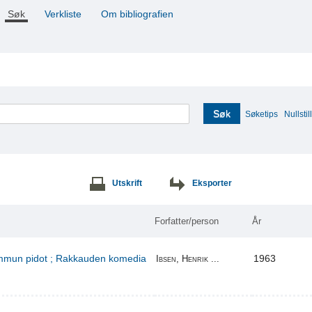
Søk
Verkliste
Om bibliografien
Søk
Søketips
Nullstill
Utskrift
Eksporter
Forfatter/person
År
kummun pidot ; Rakkauden komedia
1963
Ibsen, Henrik ...