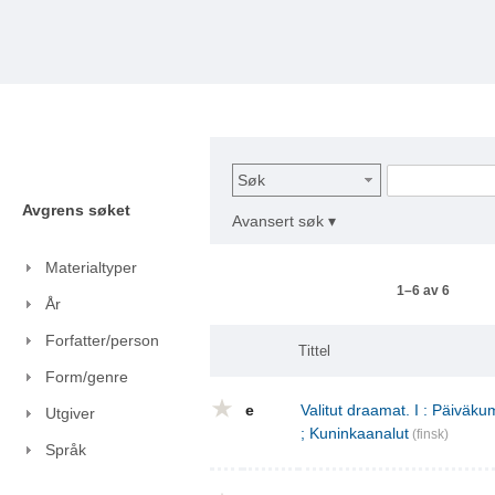
Søk
Avgrens søket
Avansert søk ▾
Materialtyper
1–6 av 6
År
Forfatter/person
Tittel
Form/genre
e
Valitut draamat. I : Päivä
Utgiver
; Kuninkaanalut
(finsk)
Språk