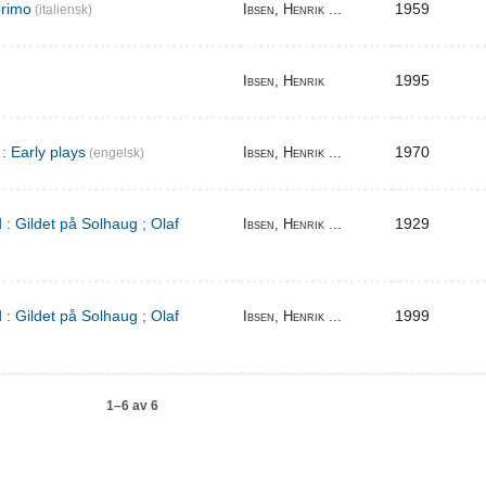
primo
1959
Ibsen, Henrik ...
(italiensk)
1995
Ibsen, Henrik
: Early plays
1970
Ibsen, Henrik ...
(engelsk)
 : Gildet på Solhaug ; Olaf
1929
Ibsen, Henrik ...
 : Gildet på Solhaug ; Olaf
1999
Ibsen, Henrik ...
1–6 av 6