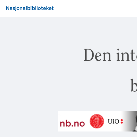
Den int
b