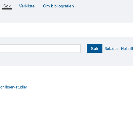
Søk
Verkliste
Om bibliografien
Søk
Søketips
Nullstill
for Ibsen-studier