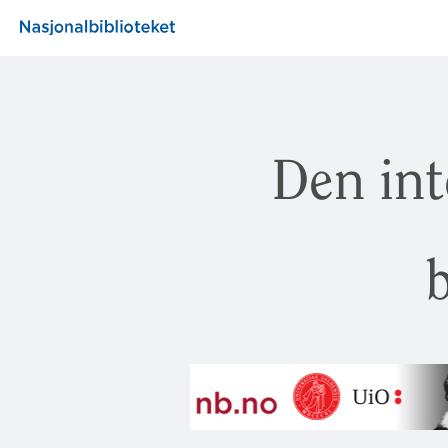
Den int
b