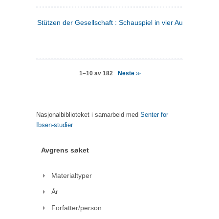
Stützen der Gesellschaft : Schauspiel in vier Aufzügen
(tysk
Neste
1–10 av 182
>>
Nasjonalbiblioteket i samarbeid med
Senter for
Ibsen-studier
Avgrens søket
Materialtyper
År
Forfatter/person