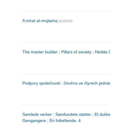
A mirat al-mujtama
(arabisk)
The master builder ; Pillars of society ; Hedda Gabler
Podpory společnosti : činohra ve čtyrech jednáních
(tsjekkis
Samlede verker : Samfundets støtter ; Et dukkehjem ;
Gengangere ; En folkefiende. 4