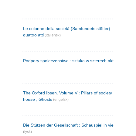
Le colonne della società (Samfundets stötter) : commedia 
quattro atti
(italiensk)
Podpory spoleczenstwa : sztuka w szterech aktach
(polsk)
The Oxford Ibsen. Volume V : Pillars of society ; A doll's
house ; Ghosts
(engelsk)
Die Stützen der Gesellschaft : Schauspiel in vier Aufzügen
(tysk)