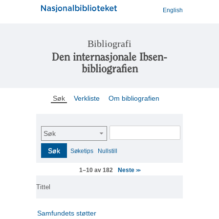
English
Bibliografi
Den internasjonale Ibsen-
bibliografien
Søk
Verkliste
Om bibliografien
Søk
Søk
Søketips
Nullstill
Neste
1–10 av 182
>>
Tittel
Samfundets støtter