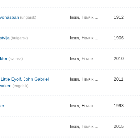
elvonásban
1912
Ibsen, Henrik ...
(ungarsk)
stvija
1906
Ibsen, Henrik ...
(bulgarsk)
akter
2010
Ibsen, Henrik ...
(svensk)
Little Eyolf, John Gabriel
2011
Ibsen, Henrik ...
waken
(engelsk)
ter
1993
Ibsen, Henrik
2015
Ibsen, Henrik ...