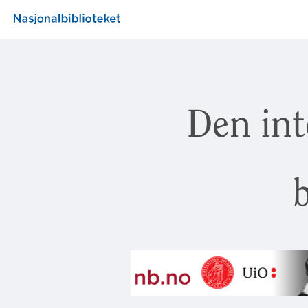
Den int
b