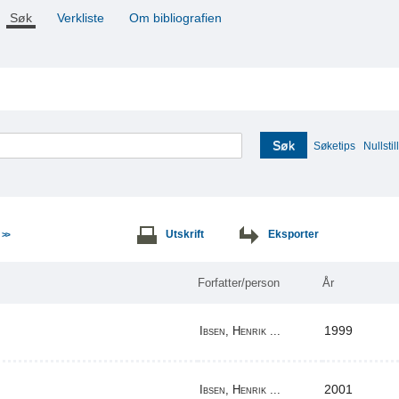
Søk
Verkliste
Om bibliografien
Søk
Søketips
Nullstill
e
Utskrift
Eksporter
>>
Forfatter/person
År
1999
Ibsen, Henrik ...
2001
Ibsen, Henrik ...