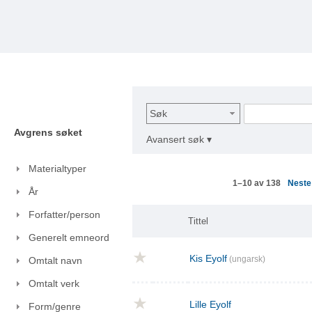
Søk
Avgrens søket
Avansert søk ▾
Materialtyper
Nest
1–10 av 138
År
Forfatter/person
Tittel
Generelt emneord
Kis Eyolf
(ungarsk)
Omtalt navn
Omtalt verk
Lille Eyolf
Form/genre