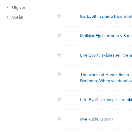
Utgiver
Kis Eyolf : szinmű három f
Språk
Malkijat Ejolf : drama v 3 de
Lille Eyolf : skådespel i tre 
The works of Henrik Ibsen : 
Borkman, When we dead a
Lille Eyolf : skuespill i tre ak
īlf-e kuchūlū
(farsi)