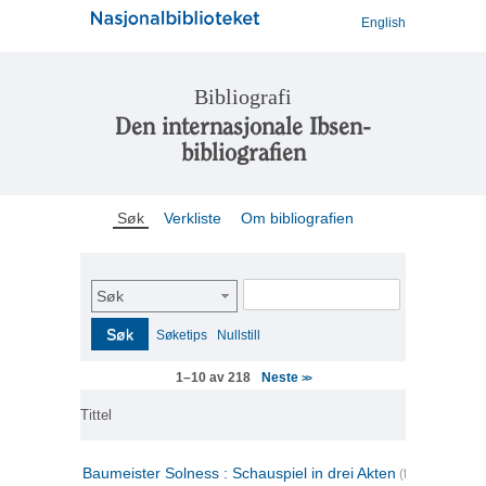
English
Bibliografi
Den internasjonale Ibsen-
bibliografien
Søk
Verkliste
Om bibliografien
Søk
Søk
Søketips
Nullstill
Neste
1–10 av 218
>>
Tittel
Baumeister Solness : Schauspiel in drei Akten
(tysk)