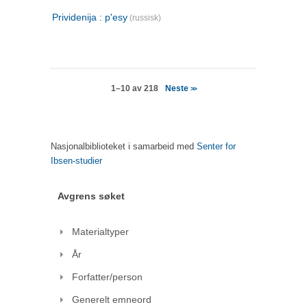
Prividenija : p'esy
(russisk)
Neste
1–10 av 218
>>
Nasjonalbiblioteket i samarbeid med
Senter for
Ibsen-studier
Avgrens søket
Materialtyper
År
Forfatter/person
Generelt emneord