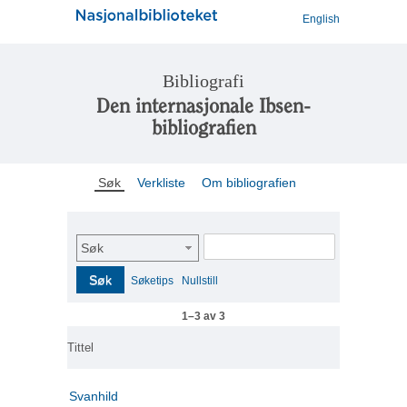
English
Bibliografi
Den internasjonale Ibsen-
bibliografien
Søk
Verkliste
Om bibliografien
Søk
Søk
Søketips
Nullstill
1–3 av 3
Tittel
Svanhild