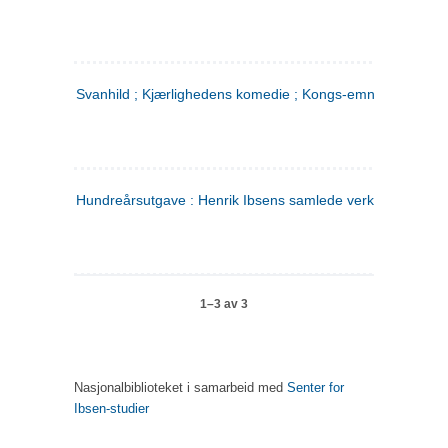
Svanhild ; Kjærlighedens komedie ; Kongs-emnerne
Hundreårsutgave : Henrik Ibsens samlede verker. 4
1–3 av 3
Nasjonalbiblioteket i samarbeid med
Senter for
Ibsen-studier