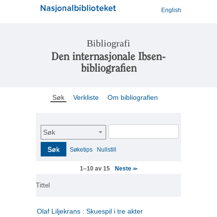
English
Bibliografi
Den internasjonale Ibsen-
bibliografien
Søk
Verkliste
Om bibliografien
Søk
Søk
Søketips
Nullstill
Neste
1–10 av 15
>>
Tittel
Olaf Liljekrans : Skuespil i tre akter