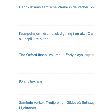
Henrik Ibsens sämtliche Werke in deutscher Sprache. 2
(ty
Kæmpehøjen : dramatisk digtning i en akt ; Olaf Liljekrans 
skuespil i tre akter
The Oxford Ibsen. Volume I : Early plays
(engelsk)
[Olaf Liljekrans]
Samlede verker. Tredje bind : Gildet på Solhaug ; Olaf
Liljekrands