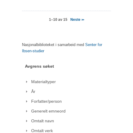
Neste
1–10 av 15
>>
Nasjonalbiblioteket i samarbeid med
Senter for
Ibsen-studier
Avgrens søket
Materialtyper
År
Forfatter/person
Generelt emneord
Omtalt navn
Omtalt verk