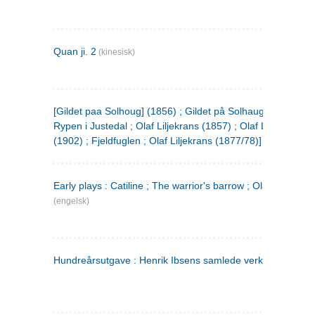
Quan ji. 2
(kinesisk)
[Gildet paa Solhoug] (1856) ; Gildet på Solhaug (1883) ;
Rypen i Justedal ; Olaf Liljekrans (1857) ; Olaf Liljekrans
(1902) ; Fjeldfuglen ; Olaf Liljekrans (1877/78)]
Early plays : Catiline ; The warrior's barrow ; Olaf Liljekran
(engelsk)
Hundreårsutgave : Henrik Ibsens samlede verker. 3