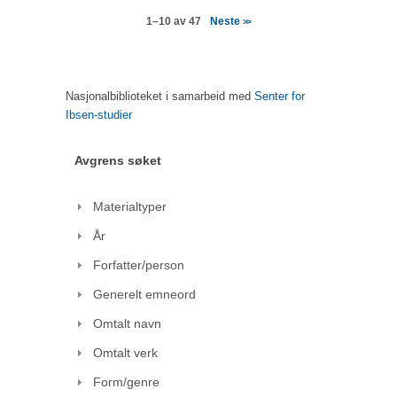
Neste
1–10 av 47
>>
Nasjonalbiblioteket i samarbeid med
Senter for
Ibsen-studier
Avgrens søket
Materialtyper
År
Forfatter/person
Generelt emneord
Omtalt navn
Omtalt verk
Form/genre