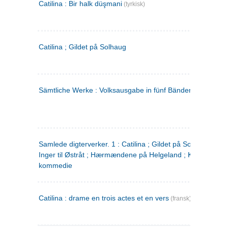
Catilina : Bir halk düşmani
(tyrkisk)
Catilina ; Gildet på Solhaug
Sämtliche Werke : Volksausgabe in fünf Bänden
(tysk)
Samlede digterverker. 1 : Catilina ; Gildet på Solhaug ; Fru
Inger til Østråt ; Hærmændene på Helgeland ; Kjærlighede
kommedie
Catilina : drame en trois actes et en vers
(fransk)