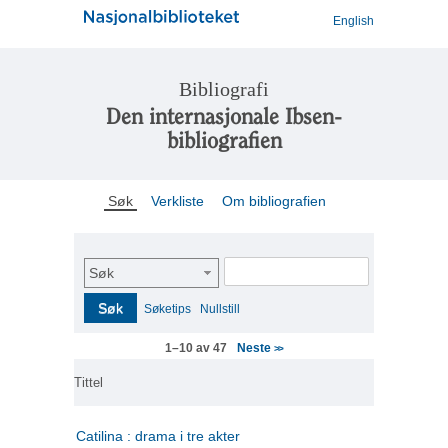
English
Bibliografi
Den internasjonale Ibsen-
bibliografien
Søk
Verkliste
Om bibliografien
Søk
Søk
Søketips
Nullstill
Neste
1–10 av 47
>>
Tittel
Catilina : drama i tre akter