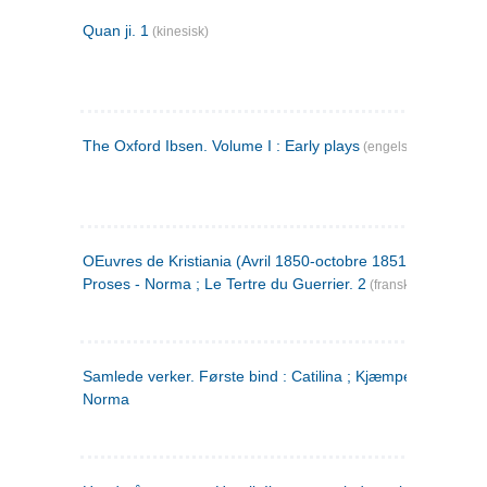
Quan ji. 1
(kinesisk)
The Oxford Ibsen. Volume I : Early plays
(engelsk)
OEuvres de Kristiania (Avril 1850-octobre 1851) : Poèmes 
Proses - Norma ; Le Tertre du Guerrier. 2
(fransk)
Samlede verker. Første bind : Catilina ; Kjæmpehøien ;
Norma