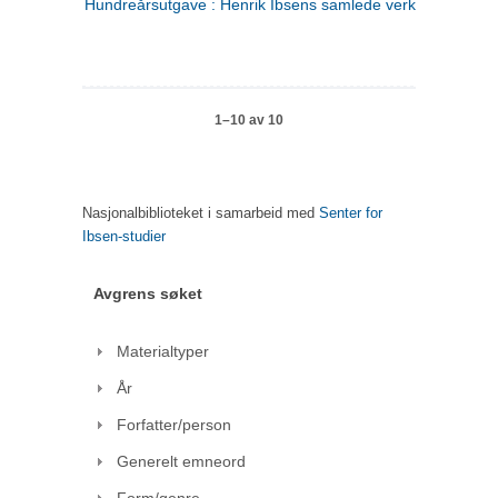
Hundreårsutgave : Henrik Ibsens samlede verker. 1
1–10 av 10
Nasjonalbiblioteket i samarbeid med
Senter for
Ibsen-studier
Avgrens søket
Materialtyper
År
Forfatter/person
Generelt emneord