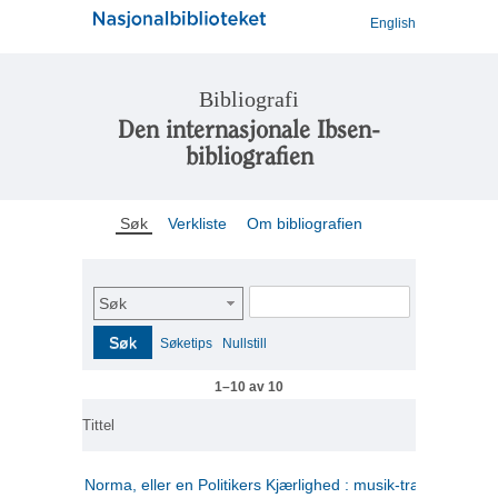
English
Bibliografi
Den internasjonale Ibsen-
bibliografien
Søk
Verkliste
Om bibliografien
Søk
Søk
Søketips
Nullstill
1–10 av 10
Tittel
Norma, eller en Politikers Kjærlighed : musik-tragedie i tre