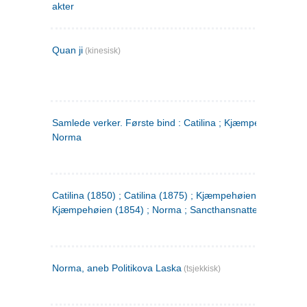
akter
Quan ji
(kinesisk)
Samlede verker. Første bind : Catilina ; Kjæmpehøien ;
Norma
Catilina (1850) ; Catilina (1875) ; Kjæmpehøien (1850) ;
Kjæmpehøien (1854) ; Norma ; Sancthansnatten
Norma, aneb Politikova Laska
(tsjekkisk)