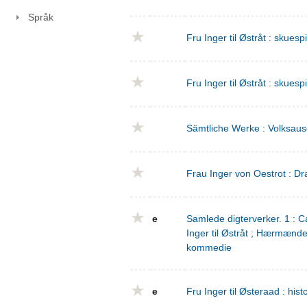
Språk
Fru Inger til Østråt : skuesp
Fru Inger til Østråt : skuesp
Sämtliche Werke : Volksaus
Frau Inger von Oestrot : Dr
e
Samlede digterverker. 1 : Ca
Inger til Østråt ; Hærmænd
kommedie
e
Fru Inger til Østeraad : his