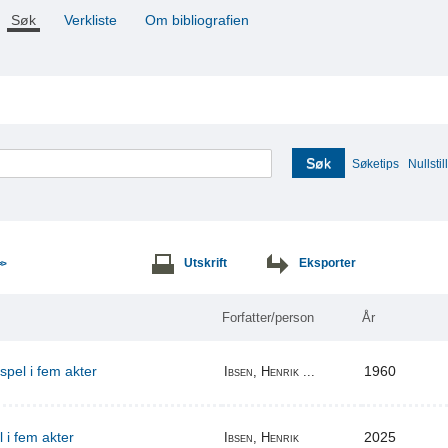
Søk
Verkliste
Om bibliografien
Søk
Søketips
Nullstill
Utskrift
Eksporter
>>
Forfatter/person
År
espel i fem akter
1960
Ibsen, Henrik ...
l i fem akter
2025
Ibsen, Henrik