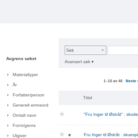
Søk
Avgrens søket
Avansert søk ▾
Materialtyper
Neste
1–10 av 46
År
Forfatter/person
Tittel
Generelt emneord
"Fru Inger til Østråt" : skod
Omtalt navn
Form/genre
e
Fru Inger til Østråt : skuespi
Utgiver