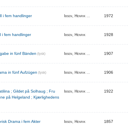
ill i fem handlinger
1972
Ibsen, Henrik ...
il i fem handlinger
1928
Ibsen, Henrik
gabe in fünf Bänden
1907
Ibsen, Henrik ...
(tysk)
ama in fünf Aufzügen
1906
Ibsen, Henrik ...
(tysk)
tilina ; Gildet på Solhaug ; Fru
1922
Ibsen, Henrik ...
ene på Helgeland ; Kjærlighedens
torisk Drama i fem Akter
1857
Ibsen, Henrik