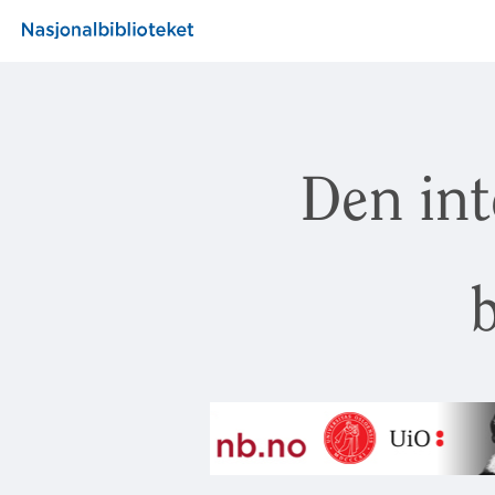
Den int
b