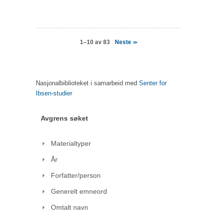
Neste
1–10 av 83
>>
Nasjonalbiblioteket i samarbeid med
Senter for
Ibsen-studier
Avgrens søket
Materialtyper
År
Forfatter/person
Generelt emneord
Omtalt navn