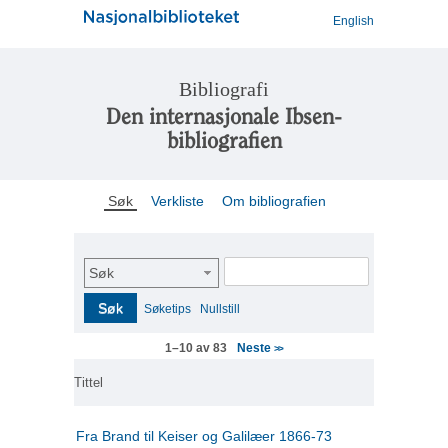
English
Bibliografi
Den internasjonale Ibsen-
bibliografien
Søk
Verkliste
Om bibliografien
Søk
Søk
Søketips
Nullstill
Neste
1–10 av 83
>>
Tittel
Fra Brand til Keiser og Galilæer 1866-73