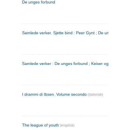
De unges forbund
Samlede verker. Sjette bind : Peer Gynt ; De unges Forbu
Samlede verker : De unges forbund ; Keiser og Galilæer. 3
I drammi di Ibsen. Volume secondo
(italiensk)
The league of youth
(engelsk)