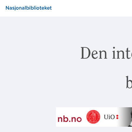
Den int
b