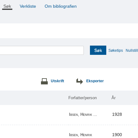
Søk
Verkliste
Om bibliografien
Søk
Søketips
Nullstill
Utskrift
Eksporter
Forfatter/person
År
1928
Ibsen, Henrik ...
1900
Ibsen, Henrik