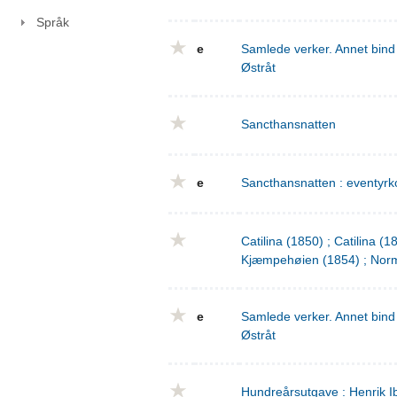
Språk
e
Samlede verker. Annet bind 
Østråt
Sancthansnatten
e
Sancthansnatten : eventyrko
Catilina (1850) ; Catilina (
Kjæmpehøien (1854) ; Norm
e
Samlede verker. Annet bind 
Østråt
Hundreårsutgave : Henrik I