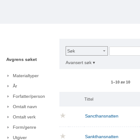
Søk
Avgrens søket
Avansert søk ▾
Materialtyper
1–10 av 10
År
Forfatter/person
Tittel
Omtalt navn
Sancthansnatten
Omtalt verk
Form/genre
Sankthansnatten
Utgiver