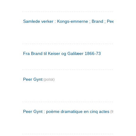
Samlede verker : Kongs-emnerne ; Brand ; Peer Gynt. 2
Fra Brand til Keiser og Galilæer 1866-73
Peer Gynt
(polsk)
Peer Gynt : poème dramatique en cinq actes
(fransk)