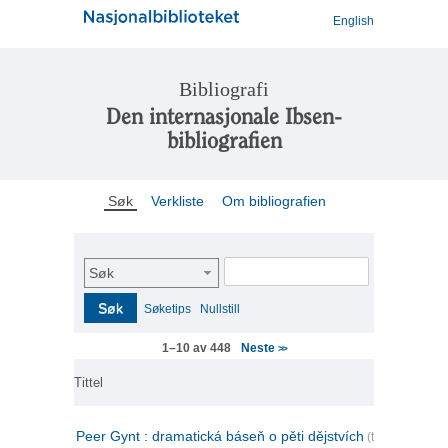
English
Bibliografi
Den internasjonale Ibsen-
bibliografien
Søk
Verkliste
Om bibliografien
Søk
Søk
Søketips
Nullstill
Neste
1–10 av 448
>>
Tittel
Peer Gynt : dramatická báseň o pěti dějstvích
(tsjekkisk)