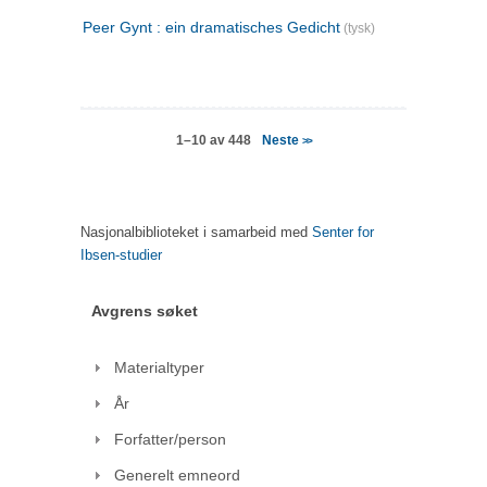
Peer Gynt : ein dramatisches Gedicht
(tysk)
Neste
1–10 av 448
>>
Nasjonalbiblioteket i samarbeid med
Senter for
Ibsen-studier
Avgrens søket
Materialtyper
År
Forfatter/person
Generelt emneord