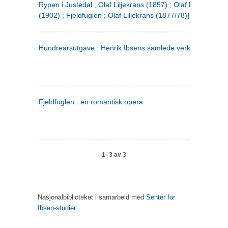
Rypen i Justedal ; Olaf Liljekrans (1857) ; Olaf Liljekrans
(1902) ; Fjeldfuglen ; Olaf Liljekrans (1877/78)]
Hundreårsutgave : Henrik Ibsens samlede verker. 3
Fjeldfuglen : en romantisk opera
1–3 av 3
Nasjonalbiblioteket i samarbeid med
Senter for
Ibsen-studier