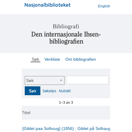
English
Bibliografi
Den internasjonale Ibsen-
bibliografien
Søk
Verkliste
Om bibliografien
Søk
Søk
Søketips
Nullstill
1–3 av 3
Tittel
[Gildet paa Solhoug] (1856) ; Gildet på Solhaug (1883) ;