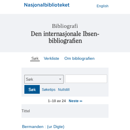
English
Bibliografi
Den internasjonale Ibsen-
bibliografien
Søk
Verkliste
Om bibliografien
Søk
Søk
Søketips
Nullstill
Neste
1–10 av 24
>>
Tittel
Bermanden : (ur Digte)