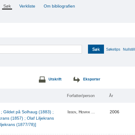
Søk
Verkliste
Om bibliografien
Søk
Søketips
Nullstill
Utskrift
Eksporter
Forfatter/person
År
 ; Gildet på Solhaug (1883) ;
2006
Ibsen, Henrik ...
krans (1857) ; Olaf Liljekrans
iljekrans (1877/78)]