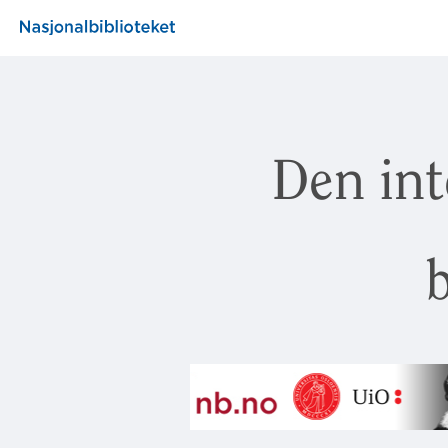
Den int
b