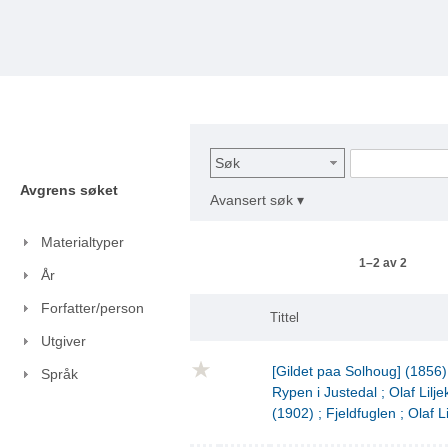
Søk
Avgrens søket
Avansert søk ▾
Materialtyper
1–2 av 2
År
Forfatter/person
Tittel
Utgiver
[Gildet paa Solhoug] (1856)
Språk
Rypen i Justedal ; Olaf Lilje
(1902) ; Fjeldfuglen ; Olaf L