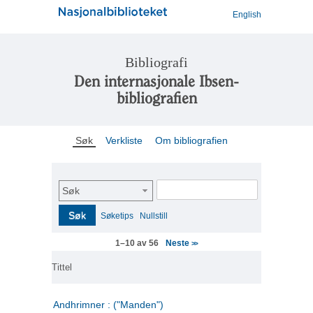
English
Bibliografi
Den internasjonale Ibsen-
bibliografien
Søk
Verkliste
Om bibliografien
Søk
Søk
Søketips
Nullstill
Neste
1–10 av 56
>>
Tittel
Andhrimner : ("Manden")