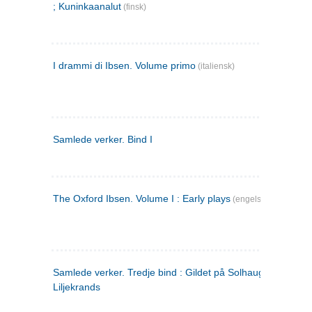
; Kuninkaanalut
(finsk)
I drammi di Ibsen. Volume primo
(italiensk)
Samlede verker. Bind I
The Oxford Ibsen. Volume I : Early plays
(engelsk)
Samlede verker. Tredje bind : Gildet på Solhaug ; Olaf
Liljekrands