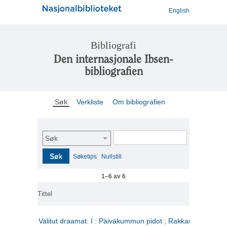
English
Bibliografi
Den internasjonale Ibsen-
bibliografien
Søk
Verkliste
Om bibliografien
Søk
Søk
Søketips
Nullstill
1–6 av 6
Tittel
Valitut draamat. I : Päiväkummun pidot ; Rakkauden kome