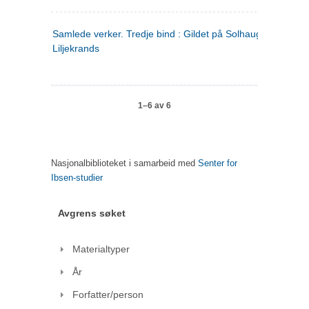
Samlede verker. Tredje bind : Gildet på Solhaug ; Olaf
Liljekrands
1–6 av 6
Nasjonalbiblioteket i samarbeid med
Senter for
Ibsen-studier
Avgrens søket
Materialtyper
År
Forfatter/person