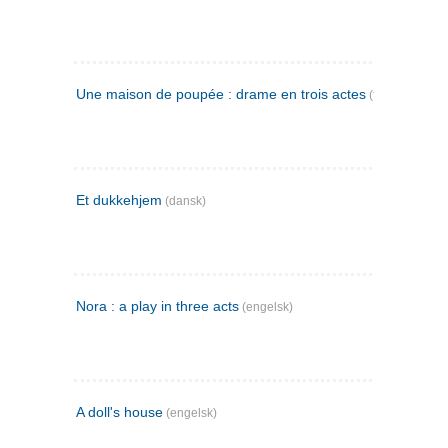
Une maison de poupée : drame en trois actes
(fransk)
Et dukkehjem
(dansk)
Nora : a play in three acts
(engelsk)
A doll's house
(engelsk)