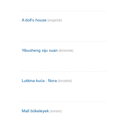
A doll's house
(engelsk)
Yibusheng xiju xuan
(kinesisk)
Lutkina kuća : Nora
(kroatisk)
Malî bûkeleyek
(sorani)