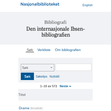
English
Bibliografi
Den internasjonale Ibsen-
bibliografien
Søk
Verkliste
Om bibliografien
Søk
Søk
Søketips
Nullstill
Neste
1–10 av 572
>>
Tittel
Drame
(kroatisk)