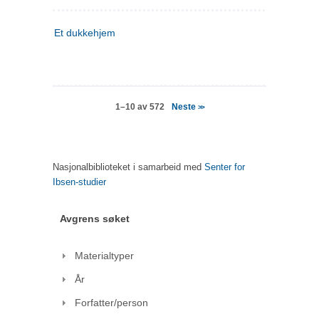
Et dukkehjem
Neste
1–10 av 572
>>
Nasjonalbiblioteket i samarbeid med
Senter for
Ibsen-studier
Avgrens søket
Materialtyper
År
Forfatter/person