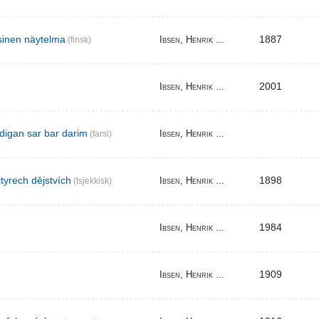
sinen näytelma
1887
Ibsen, Henrik ...
(finsk)
2001
Ibsen, Henrik ...
digan sar bar darim
Ibsen, Henrik ...
(farsi)
tyrech dějstvích
1898
Ibsen, Henrik ...
(tsjekkisk)
1984
Ibsen, Henrik ...
1909
Ibsen, Henrik ...