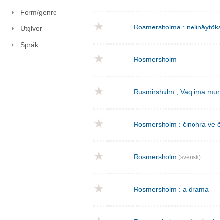
Form/genre
Rosmersholma : nelinäytök
Utgiver
Språk
Rosmersholm
Rusmirshulm ; Vaqtima mur
Rosmersholm : činohra ve č
Rosmersholm
(svensk)
Rosmersholm : a drama