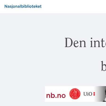
Den int
b