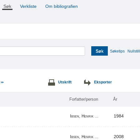
Søk
Verkliste
Om bibliografien
Søk
Søketips
Nullstill
e
Utskrift
Eksporter
>>
Forfatter/person
År
1984
Ibsen, Henrik ...
2008
Ibsen, Henrik ...