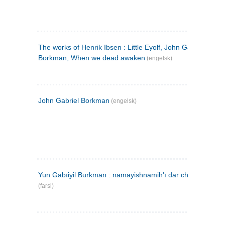
The works of Henrik Ibsen : Little Eyolf, John Gabriel
Borkman, When we dead awaken
(engelsk)
John Gabriel Borkman
(engelsk)
Yun Gabīiyil Burkmān : namāyishnāmihʹī dar chahār pardih
(farsi)