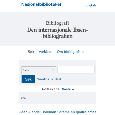
English
Bibliografi
Den internasjonale Ibsen-
bibliografien
Søk
Verkliste
Om bibliografien
Søk
Søk
Søketips
Nullstill
Neste
1–10 av 162
>>
Tittel
Jean-Gabriel Borkman : drame en quatre actes
(fransk)