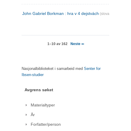
John Gabriel Borkman : hra v 4 dejstvách
(slovakisk)
Neste
1–10 av 162
>>
Nasjonalbiblioteket i samarbeid med
Senter for
Ibsen-studier
Avgrens søket
Materialtyper
År
Forfatter/person