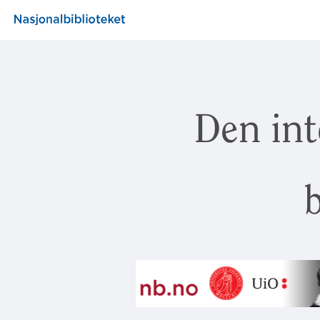
Den int
b