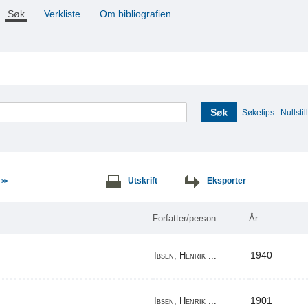
Søk
Verkliste
Om bibliografien
Søk
Søketips
Nullstill
e
Utskrift
Eksporter
>>
Forfatter/person
År
1940
Ibsen, Henrik ...
1901
Ibsen, Henrik ...