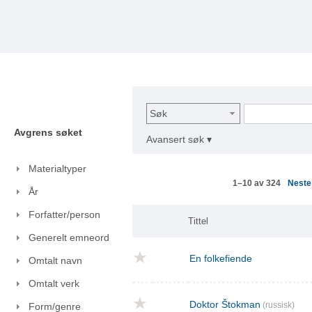
Søk
Avgrens søket
Avansert søk ▾
Materialtyper
Nest
1–10 av 324
År
Forfatter/person
Tittel
Generelt emneord
En folkefiende
Omtalt navn
Omtalt verk
Doktor Štokman
(russisk)
Form/genre