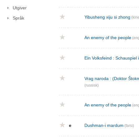
Utgiver
Yibusheng xiju si zhong
(kine
Språk
An enemy of the people
(eng
Ein Volksfeind : Schauspiel 
Vrag naroda : (Doktor Štokm
(russisk)
An enemy of the people
(eng
e
Dushman-i mardum
(farsi)