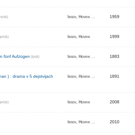
1959
Ibsen, Henrik ...
sisk)
1999
Ibsen, Henrik
elsk)
in fünf Aufzügen
1883
Ibsen, Henrik ...
(tysk)
an ) : drama v 5 dejstvijach
1891
Ibsen, Henrik ...
2008
Ibsen, Henrik
elsk)
2010
Ibsen, Henrik ...