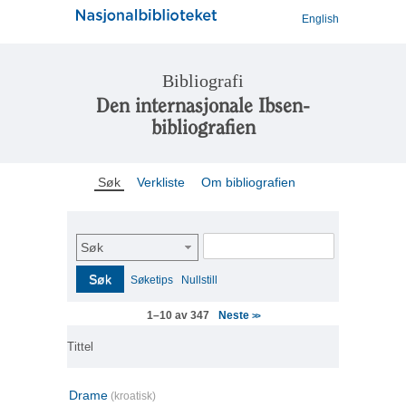
English
Bibliografi
Den internasjonale Ibsen-
bibliografien
Søk
Verkliste
Om bibliografien
Søk
Søk
Søketips
Nullstill
Neste
1–10 av 347
>>
Tittel
Drame
(kroatisk)