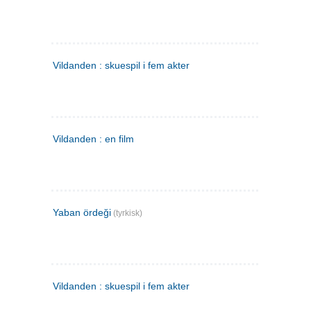
Vildanden : skuespil i fem akter
Vildanden : en film
Yaban ördeği
(tyrkisk)
Vildanden : skuespil i fem akter