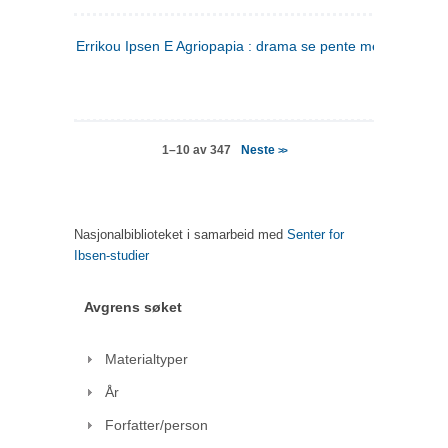
Errikou Ipsen E Agriopapia : drama se pente mere
(gresk)
Neste
1–10 av 347
>>
Nasjonalbiblioteket i samarbeid med
Senter for
Ibsen-studier
Avgrens søket
Materialtyper
År
Forfatter/person