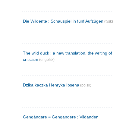
Die Wildente : Schauspiel in fünf Aufzügen
(tysk)
The wild duck : a new translation, the writing of the play,
criticism
(engelsk)
Dzika kaczka Henryka Ibsena
(polsk)
Gengångare = Gengangere ; Vildanden