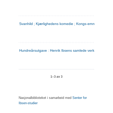
Svanhild ; Kjærlighedens komedie ; Kongs-emnerne
Hundreårsutgave : Henrik Ibsens samlede verker. 4
1–3 av 3
Nasjonalbiblioteket i samarbeid med
Senter for
Ibsen-studier