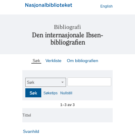
English
Bibliografi
Den internasjonale Ibsen-
bibliografien
Søk
Verkliste
Om bibliografien
Søk
Søk
Søketips
Nullstill
1–3 av 3
Tittel
Svanhild