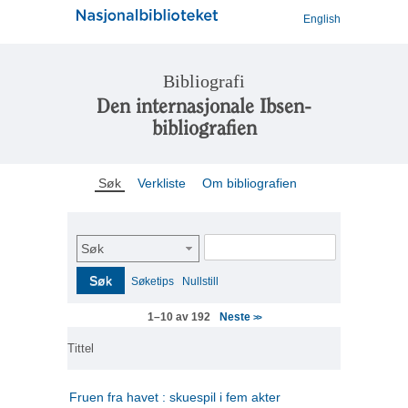
English
Bibliografi
Den internasjonale Ibsen-
bibliografien
Søk
Verkliste
Om bibliografien
Søk
Søk
Søketips
Nullstill
Neste
1–10 av 192
>>
Tittel
Fruen fra havet : skuespil i fem akter