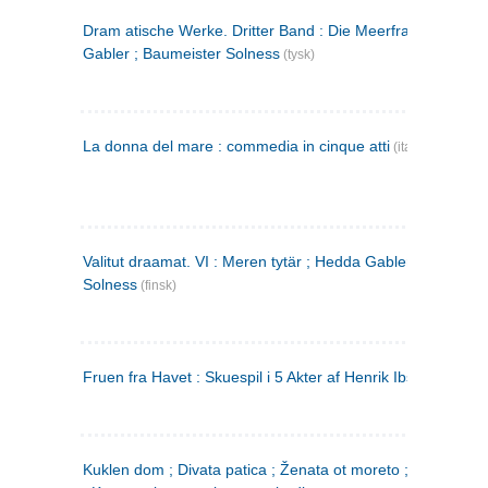
Dram atische Werke. Dritter Band : Die Meerfrau ; Hedda
Gabler ; Baumeister Solness
(tysk)
La donna del mare : commedia in cinque atti
(italiensk)
Valitut draamat. VI : Meren tytär ; Hedda Gabler ; Rakentaj
Solness
(finsk)
Fruen fra Havet : Skuespil i 5 Akter af Henrik Ibsen
Kuklen dom ; Divata patica ; Ženata ot moreto ; Malkijat Ejo