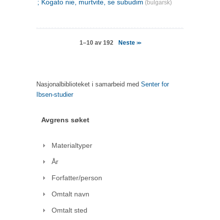
; Kogato nie, murtvite, se subudim
(bulgarsk)
Neste
1–10 av 192
>>
Nasjonalbiblioteket i samarbeid med
Senter for
Ibsen-studier
Avgrens søket
Materialtyper
År
Forfatter/person
Omtalt navn
Omtalt sted