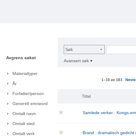
Søk
Avgrens søket
Avansert søk ▾
Materialtyper
Nest
1–10 av 183
År
Forfatter/person
Tittel
Generelt emneord
Samlede verker : Kongs-emn
Omtalt navn
Omtalt sted
Brand : dramatisch gedicht i
Omtalt verk