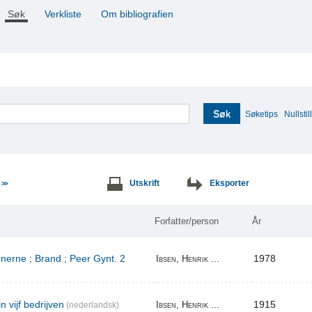
Søk
Verkliste
Om bibliografien
Søk
Søketips
Nullstill
e
Utskrift
Eksporter
>>
Forfatter/person
År
erne ; Brand ; Peer Gynt. 2
1978
Ibsen, Henrik ...
n vijf bedrijven
1915
Ibsen, Henrik ...
(nederlandsk)