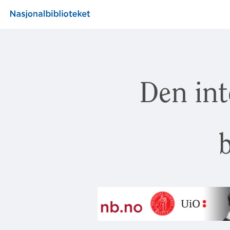
Den int
b