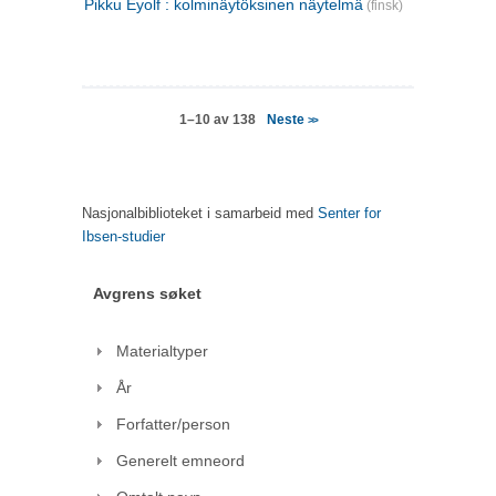
Pikku Eyolf : kolminäytöksinen näytelmä
(finsk)
Neste
1–10 av 138
>>
Nasjonalbiblioteket i samarbeid med
Senter for
Ibsen-studier
Avgrens søket
Materialtyper
År
Forfatter/person
Generelt emneord