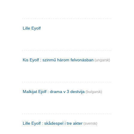
Lille Eyolf
Kis Eyolf : szinmű három felvonásban
(ungarsk)
Malkijat Ejolf : drama v 3 destvija
(bulgarsk)
Lille Eyolf : skådespel i tre akter
(svensk)