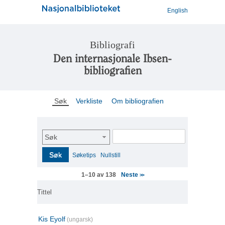
English
Bibliografi
Den internasjonale Ibsen-
bibliografien
Søk
Verkliste
Om bibliografien
Søk
Søk
Søketips
Nullstill
Neste
1–10 av 138
>>
Tittel
Kis Eyolf
(ungarsk)