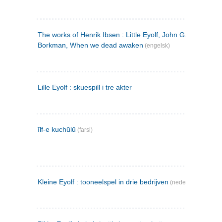
The works of Henrik Ibsen : Little Eyolf, John Gabriel
Borkman, When we dead awaken
(engelsk)
Lille Eyolf : skuespill i tre akter
īlf-e kuchūlū
(farsi)
Kleine Eyolf : tooneelspel in drie bedrijven
(nederlandsk)